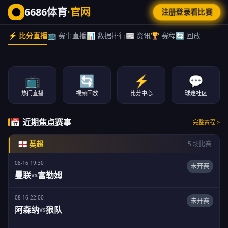
6686体育
·官网
注册登录看比赛
⚡ 比分直播
📺 赛事直播
📊 数据排行
📰 资讯
🏆 赛程
🔄 回放
📺
🔄
⚡
💬
热门直播
视频回放
比分中心
球迷社区
📅 近期焦点赛事
完整赛程 >
热门社区
弹幕互动 球迷聚集地
🏴󠁧󠁢󠁥󠁮󠁧󠁿 英超
5 场比赛
和百万球迷一起嗨聊实时比分，畅谈足坛热点
08-16 19:30
未开赛
曼联
富勒姆
vs
立即下载APP
观看直播
立即下载APP
观看直播
立即下载APP
观看直播
08-16 22:00
未开赛
阿森纳
狼队
vs